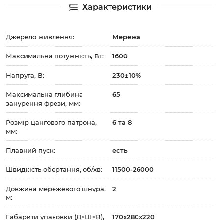
Характеристики
Джерело живлення:
Мережа
Максимальна потужність, Вт:
1600
Напруга, В:
230±10%
Максимальна глибина
65
занурення фрези, мм:
Розмір цангового патрона,
6 та 8
мм:
Плавний пуск:
есть
Швидкість обертання, об/хв:
11500-26000
Довжина мережевого шнура,
2
м:
Габарити упаковки (Д×Ш×В),
170x280x220