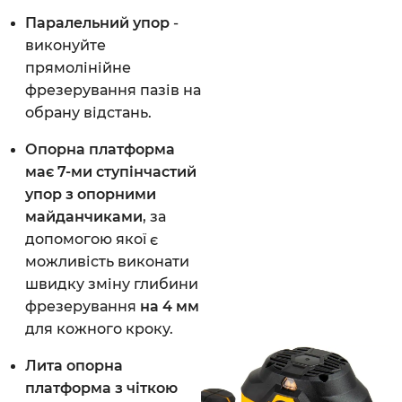
Паралельний упор
-
виконуйте
прямолінійне
фрезерування пазів на
обрану відстань.
Опорна платформа
має 7-ми ступінчастий
упор з опорними
майданчиками
, за
допомогою якої є
можливість виконати
швидку зміну глибини
фрезерування
на 4 мм
для кожного кроку.
Лита опорна
платформа з чіткою