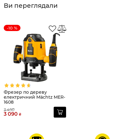
Ви переглядали
-10 %
Фрезер по дереву
електричний Mächtz MER-
1608
3 450
3 090
₴