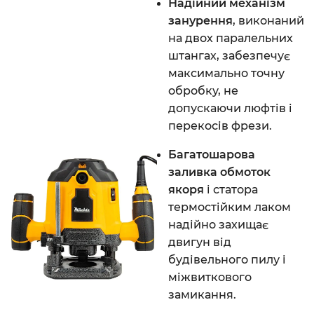
Надійний механізм
занурення
, виконаний
на двох паралельних
штангах, забезпечує
максимально точну
обробку, не
допускаючи люфтів і
перекосів фрези.
Багатошарова
заливка обмоток
якоря
і статора
термостійким лаком
надійно захищає
двигун від
будівельного пилу і
міжвиткового
замикання.