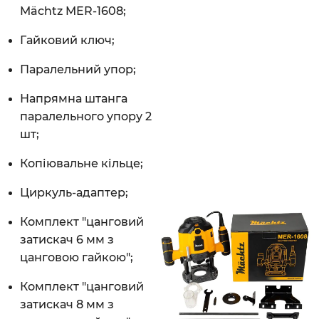
Mächtz MER-1608;
Гайковий ключ;
Паралельний упор;
Напрямна штанга
паралельного упору 2
шт;
Копіювальне кільце;
Циркуль-адаптер;
Комплект "цанговий
затискач 6 мм з
цанговою гайкою";
Комплект "цанговий
затискач 8 мм з