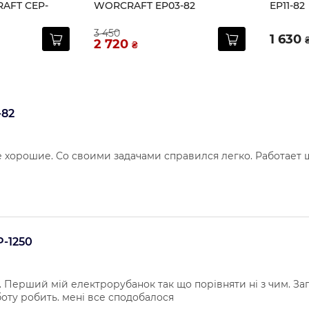
AFT CEP-
WORCRAFT EP03-82
EP11-82
3 450
1 630
2 720
₴
-82
 хорошие. Со своими задачами справился легко. Работает 
-1250
 Перший мій електрорубанок так що порівняти ні з чим. Зап
боту робить. мені все сподобалося