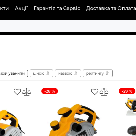
кти
Акції
Гарантія та Сервіс
Доставка та Оплата
мовчуванням
ціною
назвою
рейтингу
-28 %
-29 %