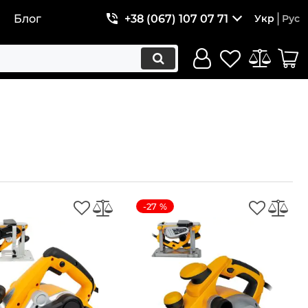
Блог
+38 (067) 107 07 71
Укр
Рус
-27 %