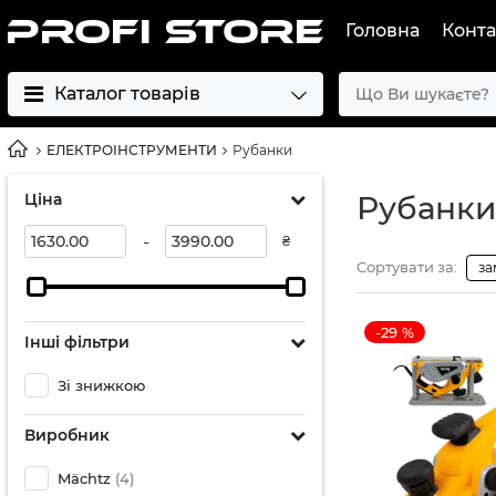
Головна
Конта
Каталог товарів
ЕЛЕКТРОІНСТРУМЕНТИ
Рубанки
Ціна
Рубанки
-
₴
Сортувати за:
за
-29 %
Інші фільтри
Зі знижкою
Виробник
Mächtz
(4)