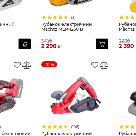
(3)
ричний
Рубанок електричний
Рубано
Mächtz MEP-1250 B
Mächtz 
3 180
3 350
2 290
2 390
₴
-21 %
)
(106)
 безщітковий
Рубанок електричний
Рубано