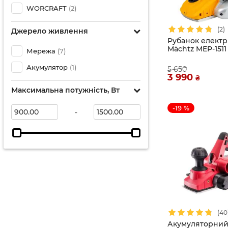
WORCRAFT
(2)
(2)
Джерело живлення
Рубанок елект
Mächtz MEP-1511
Мережа
(7)
Акумулятор
(1)
5 650
3 990
₴
Максимальна потужність, Вт
-19 %
-
(40
Акумуляторний