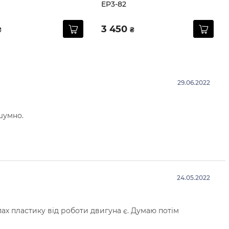
EP3-82
3 450
₴
₴
29.06.2022
шумно.
24.05.2022
ах пластику від роботи двигуна є. Думаю потім