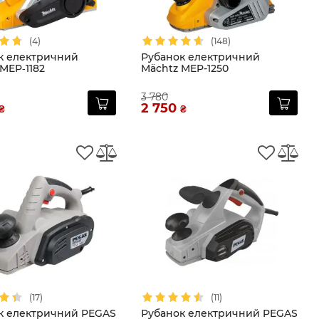
(4)
(148)
к електричний
Рубанок електричний
MEP‑1182
Mächtz MEP-1250
3 780
2 750
₴
₴
(17)
(11)
к електричний PEGAS
Рубанок електричний PEGAS