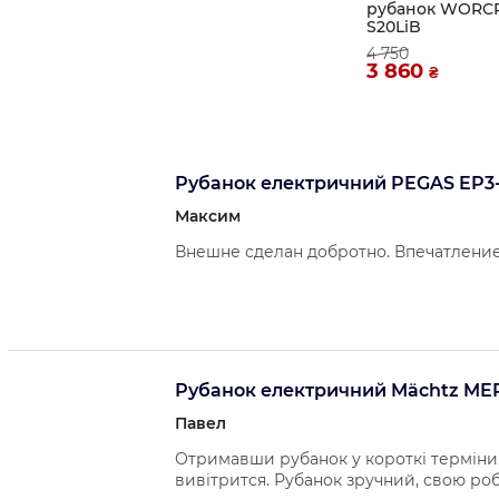
рубанок WORCR
S20LiB
4 750
3 860
₴
Рубанок електричний PEGAS EP3
Максим
Внешне сделан добротно. Впечатление
Рубанок електричний Mächtz MEP
Павел
Отримавши рубанок у короткі терміни.
вивітрится. Рубанок зручний, свою ро