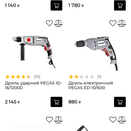
1 140
1 780
₴
₴
(70)
(7)
Дриль ударний PEGAS ID-
Дриль електричний
16/1200D
PEGAS ED-10/600
2 145
880
₴
₴