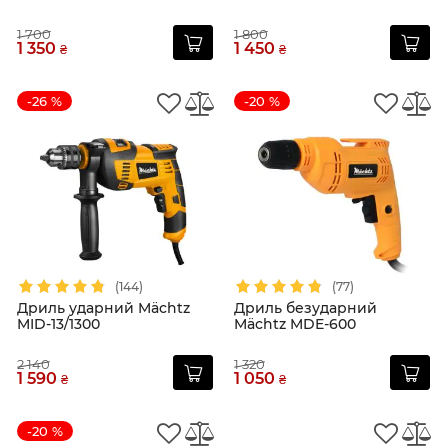
1 700
1 800
1 350
1 450
₴
₴
-26 %
-20 %
(144)
(77)
Дриль ударний Mächtz
Дриль безударний
MID-13/1300
Mächtz MDE-600
2 140
1 320
1 590
1 050
₴
₴
-20 %