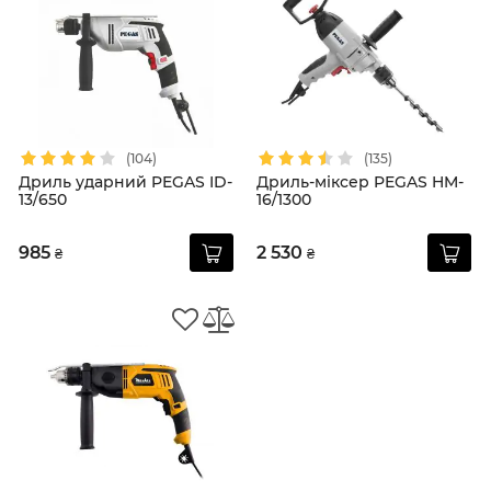
(104)
(135)
Дриль ударний PEGAS ID-
Дриль-міксер PEGAS HM-
13/650
16/1300
985
2 530
₴
₴