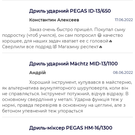
Дриль ударний PEGAS ID-13/650
Константин Алексеев
17.06.2022
Заказ очень быстро пришёл. Покупал сыну
подростку (чтоб учился), он сам попросил 😃 качество
хорошее, для наших задач хватает ее с головой🔥
Сверлили все подряд 🤣 Магазину респект🔥
Дриль ударний Mächtz MID-13/1100
Андрій
08.06.2022
Хороший інструмент, купувався в майстерню,
як альтернатива акумуляторного шуруповерта, коли він
не справляється. Інструмент потужний, відчув відразу. В
основному свердління у металі. Ударна функція теж у
нормі, правда перевіряв в основному на цеглині, але з
бетоном упевнений теж упорається
Дриль-міксер PEGAS HM-16/1300