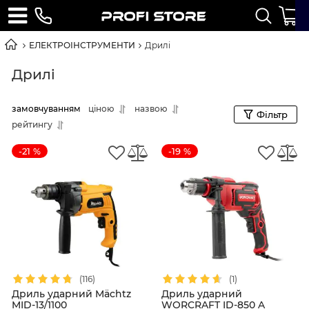
ЕЛЕКТРОІНСТРУМЕНТИ
Дрилі
Дрилі
замовчуванням
ціною
назвою
Фільтр
рейтингу
-21 %
-19 %
(116)
(1)
Дриль ударний Mächtz
Дриль ударний
MID-13/1100
WORCRAFT ID-850 A