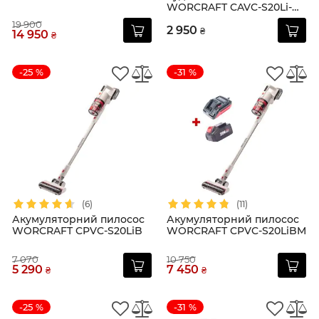
WORCRAFT CAVC-S20Li-
18L
19 900
2 950
₴
14 950
₴
-25 %
-31 %
(6)
(11)
Акумуляторний пилосос
Акумуляторний пилосос
WORCRAFT CPVC-S20LiB
WORCRAFT CPVC-S20LiBM
7 070
10 750
5 290
7 450
₴
₴
-25 %
-31 %