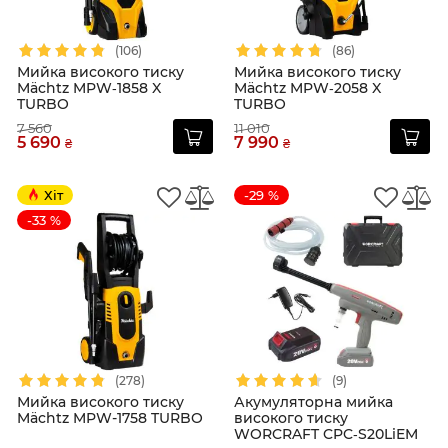
(106)
(86)
Мийка високого тиску
Мийка високого тиску
Mächtz MPW‑1858 X
Mächtz MPW‑2058 X
TURBO
TURBO
7 560
11 010
5 690
7 990
₴
₴
Хіт
-29 %
-33 %
(278)
(9)
Мийка високого тиску
Акумуляторна мийка
Mächtz MPW-1758 TURBO
високого тиску
WORCRAFT CPC‑S20LiEM