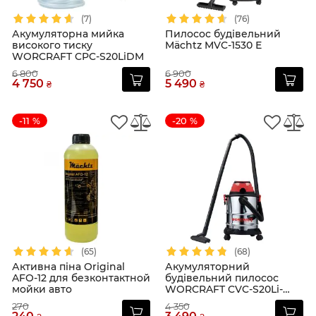
(7)
(76)
Акумуляторна мийка
Пилосос будівельний
високого тиску
Mächtz MVC-1530 Е
WORCRAFT CPC-S20LiDM
6 800
6 900
4 750
5 490
₴
₴
-11 %
-20 %
(65)
(68)
Активна піна Original
Акумуляторний
AFO-12 для безконтактной
будівельний пилосос
мойки авто
WORCRAFT CVC-S20Li-
20LA
270
4 350