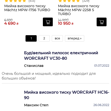
(413)
(329)
Мийка високого тиску
Мийка високого тиску
Mächtz MPW-1756 TURBO
Mächtz MPW-2258 S
TURBO
6 550
14 900
4 690
10 950
₴
₴
1
2
все
вперед »
Будівельний пилосос електричний
WORCRAFT VC30-80
Станислав
01.07.2022
Очень большой и мощный, идеально подходит для
больших объёмов!
Мийка високого тиску WORCRAFT HC16-
90
Максим Степ
26.06.2022