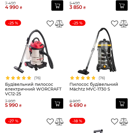
7 450
5 450
4 990
3 850
₴
₴
-25 %
-25 %
(76)
(76)
Будівельний пилосос
Пилосос будівельний
електричний WORCRAFT
Mächtz MVC-1730 S
VC12-25
7 950
8 900
5 990
6 690
₴
₴
-27 %
-18 %