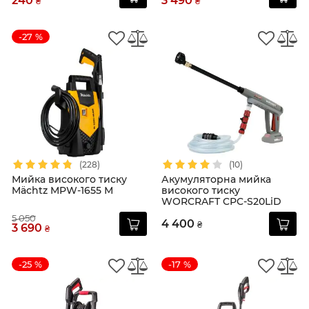
240
3 490
₴
₴
-27 %
(228)
(10)
Мийка високого тиску
Акумуляторна мийка
Mächtz MPW-1655 М
високого тиску
WORCRAFT CPC-S20LiD
5 050
4 400
₴
3 690
₴
-25 %
-17 %