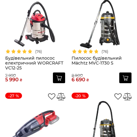
(76)
(76)
Будівельний пилосос
Пилосос будівельний
електричний WORCRAFT
Mächtz MVC-1730 S
VC12-25
7 950
8 900
5 990
6 690
₴
₴
-27 %
-20 %