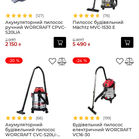
(127)
(76)
Акумуляторний пилосос
Пилосос будівельний
ручний WORCRAFT CPVC-
Mächtz MVC-1530 Е
S20LiA
2 930
6 900
2 150
5 490
₴
₴
-20 %
-24 %
(68)
(199)
Акумуляторний
Будівельний пилосос
будівельний пилосос
електричний WORCRAFT
WORCRAFT CVC-S20Li-
VC16-30