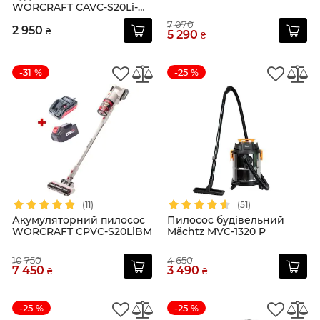
WORCRAFT CAVC-S20Li-
18L
7 070
2 950
₴
5 290
₴
-31 %
-25 %
(11)
(51)
Акумуляторний пилосос
Пилосос будівельний
WORCRAFT CPVC-S20LiBM
Mächtz MVC-1320 P
10 750
4 650
7 450
3 490
₴
₴
-25 %
-25 %