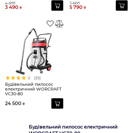
20LA
4 350
7 660
3 490
5 790
₴
₴
(25)
Будівельний пилосос
електричний WORCRAFT
VC30-80
24 500
₴
Будівельний пилосос електричний