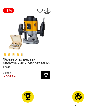
-8 %
Фрезер по дереву
електричний Mächtz MER-
1708
3 850
3 550
₴