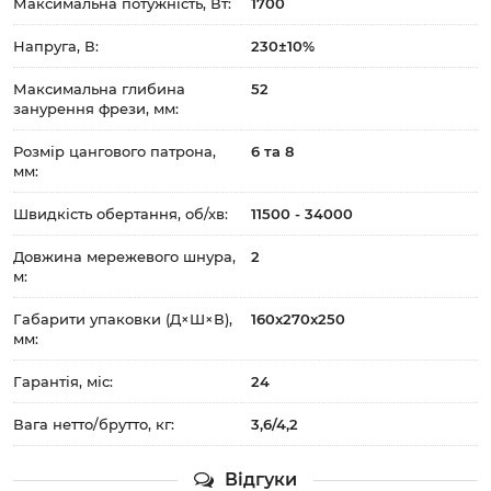
Максимальна потужність, Вт:
1700
Напруга, В:
230±10%
Максимальна глибина
52
занурення фрези, мм:
Розмір цангового патрона,
6 та 8
мм:
Швидкість обертання, об/хв:
11500 - 34000
Довжина мережевого шнура,
2
м:
Габарити упаковки (Д×Ш×В),
160x270x250
мм:
Гарантія, міс:
24
Вага нетто/брутто, кг:
3,6/4,2
Відгуки