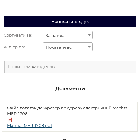
Написати відгук
Сортувати за:
За датою
Фільтр по:
Показати всі
Поки немає відгуків
Документи
Файл додаток до Фрезер по дереву електричний Mächtz
MER-1708
Manual MER-1708.pdf