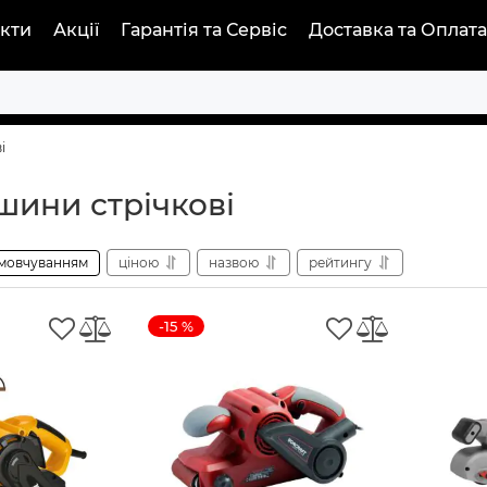
кти
Акції
Гарантія та Сервіс
Доставка та Оплата
і
ини стрічкові
мовчуванням
ціною
назвою
рейтингу
-15 %