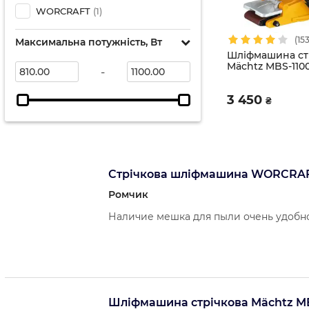
WORCRAFT
(1)
(153
Максимальна потужність, Вт
Шліфмашина ст
Mächtz MBS-110
-
3 450
₴
Стрічкова шліфмашина WORCRAF
Ромчик
Наличие мешка для пыли очень удобно
Шліфмашина стрічкова Mächtz MB