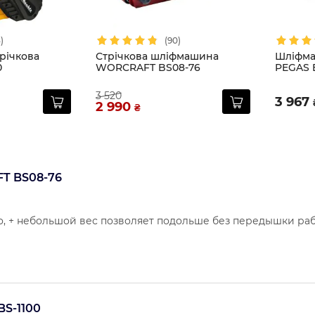
)
(90)
річкова
Стрічкова шліфмашина
Шліфма
0
WORCRAFT BS08-76
PEGAS 
3 520
3 967
2 990
₴
T BS08-76
, + небольшой вес позволяет подольше без передышки раб
S-1100