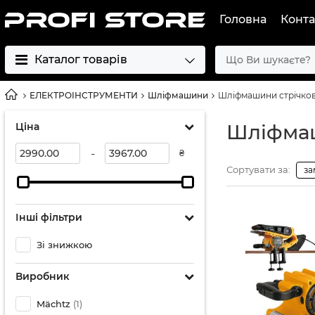
Головна
Конта
Каталог товарів
ЕЛЕКТРОІНСТРУМЕНТИ
Шліфмашини
Шліфмашини стрічков
Ціна
Шліфмаш
-
₴
Сортувати за:
за
Інші фільтри
Зі знижкою
Виробник
Mächtz
(1)