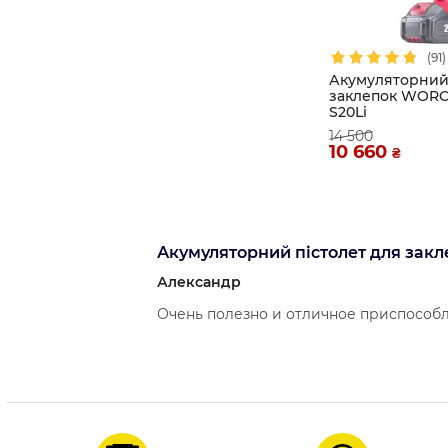
(91)
Акумуляторний 
заклепок WORC
S20Li
14 500
10 660
₴
Акумуляторний пістолет для зак
Александр
Очень полезно и отличное приспособле