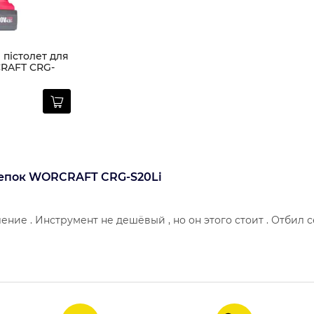
пістолет для
RAFT CRG-
лепок WORCRAFT CRG-S20Li
ние . Инструмент не дешёвый , но он этого стоит . Отбил 