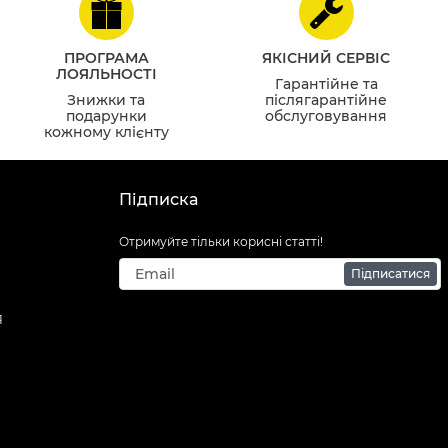
ПРОГРАМА
ЯКІСНИЙ СЕРВІС
ЛОЯЛЬНОСТІ
Гарантійне та
Знижки та
післягарантійне
подарунки
обслуговування
кожному клієнту
Підписка
Отримуйте тільки корисні статті!
Підписатися
Я