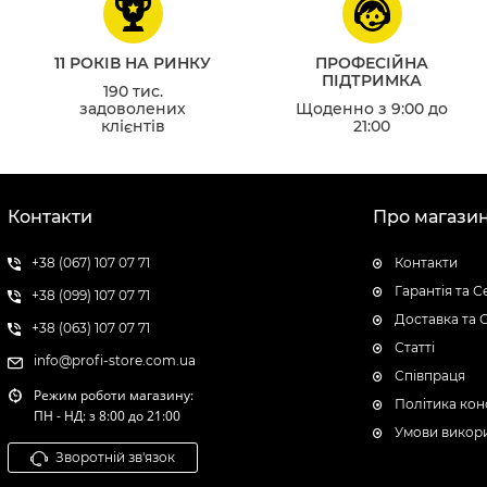
11 РОКІВ НА РИНКУ
ПРОФЕСІЙНА
ПІДТРИМКА
190 тис.
задоволених
Щоденно з 9:00 до
клієнтів
21:00
Контакти
Про магази
+38 (067) 107 07 71
Контакти
Гарантія та С
+38 (099) 107 07 71
Доставка та 
+38 (063) 107 07 71
Статті
info@profi-store.com.ua
Співпраця
Режим роботи магазину:
Політика кон
ПН - НД: з 8:00 до 21:00
Умови викори
Зворотній зв'язок