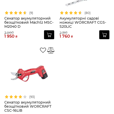
(9)
(80)
Секатор акумуляторний
Акумуляторні садові
безщітковий Mächtz MSC-
ножиці WORCRAFT CGS-
M2040 D
S20LiC
3 000
2 310
1 950
1 760
₴
₴
(93)
Секатор акумуляторний
безщітковий WORCRAFT
CSC-16LiB