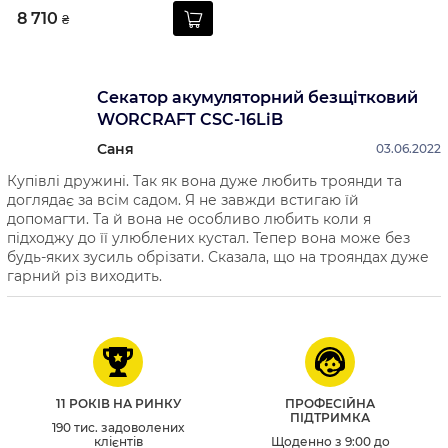
8 710
₴
Секатор акумуляторний безщітковий
WORCRAFT CSC-16LiB
Саня
03.06.2022
Купівлі дружині. Так як вона дуже любить троянди та
доглядає за всім садом. Я не завжди встигаю їй
допомагти. Та й вона не особливо любить коли я
підходжу до її улюблених кустал. Тепер вона може без
будь-яких зусиль обрізати. Сказала, що на трояндах дуже
гарний різ виходить.
11 РОКІВ НА РИНКУ
ПРОФЕСІЙНА
ПІДТРИМКА
190 тис. задоволених
клієнтів
Щоденно з 9:00 до