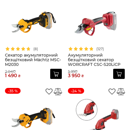
(8)
(127)
Секатор акумуляторний
Акумуляторний
безщітковий Mächtz MSC-
безщітковий секатор
M2030
WORCRAFT CSC-S20LiCP
2 040
5 350
1 490
3 950
₴
₴
-35 %
-24 %