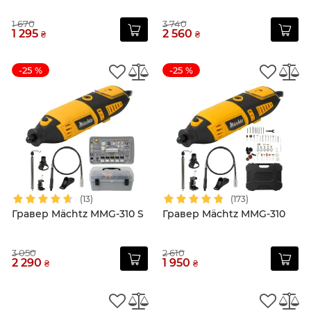
1 670
3 740
1 295
2 560
₴
₴
-25 %
-25 %
(13)
(173)
Гравер Mächtz MMG-310 S
Гравер Mächtz MMG-310
3 050
2 610
2 290
1 950
₴
₴