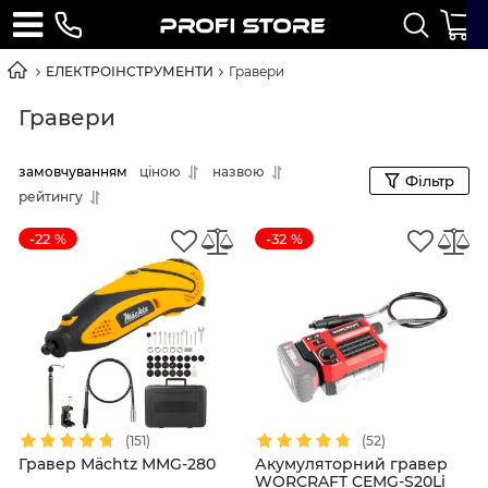
ЕЛЕКТРОІНСТРУМЕНТИ
Гравери
Гравери
замовчуванням
ціною
назвою
Фільтр
рейтингу
-22 %
-32 %
(151)
(52)
Гравер Mächtz MMG-280
Акумуляторний гравер
WORCRAFT CEMG-S20Li