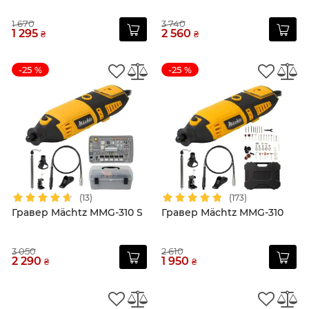
1 670
3 740
1 295
2 560
₴
₴
-25 %
-25 %
(13)
(173)
Гравер Mächtz MMG-310 S
Гравер Mächtz MMG-310
3 050
2 610
2 290
1 950
₴
₴