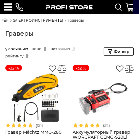
ЭЛЕКТРОИНСТРУМЕНТЫ
Граверы
Граверы
умолчанию
цене
названию
Фильтр
рейтингу
-22 %
-32 %
(151)
(52)
Гравер Mächtz MMG-280
Аккумуляторный гравер
WORCRAFT CEMG-S20Li