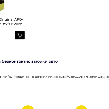
)
riginal AFO-
актной мойки
ля безконтактной мойки авто
в мийці машини та дачних килимків.Розводов не залишає, з