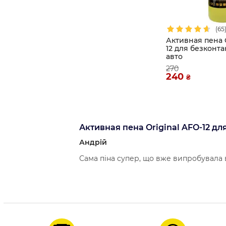
(65
Активная пена O
12 для безконт
авто
270
240
₴
Активная пена Original AFO-12 д
Андрій
Сама піна супер, що вже випробувала 