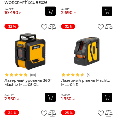
WORCRAFT XCUBE026
15 360
3 810
10 490
2 690
₴
₴
-32 %
-32 %
(68)
(5)
Лазерный уровень 360°
Лазерний рівень Mächtz
Mächtz MLL-05 GL
MLL-04 R
4 350
2 860
2 950
1 950
₴
₴
-34 %
-25 %