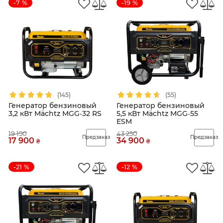
-7 %
-19 %
(145)
(55)
Генератор бензиновый
Генератор бензиновый
3,2 кВт Mächtz MGG‑32 RS
5,5 кВт Mächtz MGG‑55
ESM
19 150
43 250
Предзаказ
Предзаказ
17 900
34 900
₴
₴
-21 %
-12 %