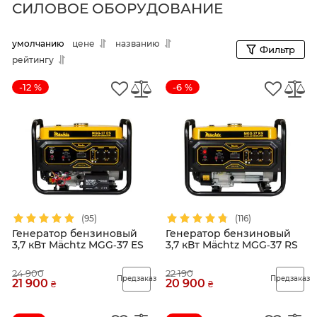
СИЛОВОЕ ОБОРУДОВАНИЕ
умолчанию
цене
названию
Фильтр
рейтингу
-12 %
-6 %
(95)
(116)
Генератор бензиновый
Генератор бензиновый
3,7 кВт Mächtz MGG‑37 ES
3,7 кВт Mächtz MGG‑37 RS
24 900
22 190
Предзаказ
Предзаказ
21 900
20 900
₴
₴