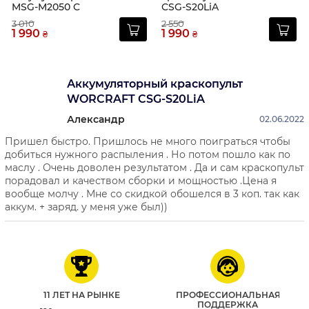
MSG-M2050 C
CSG-S20LiA
3 010
2 550
1 990
1 990
₴
₴
Аккумуляторный краскопульт
WORCRAFT CSG-S20LiA
Александр
02.06.2022
Пришел быстро. Пришлось не много поиграться чтобы
добиться нужного распыления . Но потом пошло как по
маслу . Очень доволен результатом . Да и сам краскопульт
порадовал и качеством сборки и мощностью .Цена я
вообще молчу . Мне со скидкой обошелся в 3 коп. так как
аккум. + заряд. у меня уже был))
11 ЛЕТ НА РЫНКЕ
ПРОФЕССИОНАЛЬНАЯ
ПОДДЕРЖКА