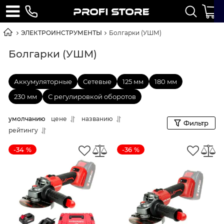
ЭЛЕКТРОИНСТРУМЕНТЫ
Болгарки (УШМ)
Болгарки (УШМ)
Аккумуляторные
Сетевые
125 мм
180 мм
230 мм
С регулировкой оборотов
умолчанию
цене
названию
Фильтр
рейтингу
-34 %
-36 %