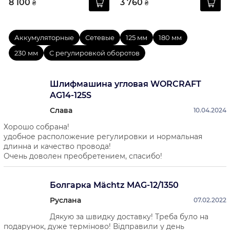
8 100
3 760
125B
₴
₴
Аккумуляторные
Сетевые
125 мм
180 мм
230 мм
С регулировкой оборотов
Шлифмашина угловая WORCRAFT
AG14-125S
Слава
10.04.2024
Хорошо собрана!
удобное расположение регулировки и нормальная
длинна и качество провода!
Очень доволен преобретением, спасибо!
Болгарка Mächtz MAG-12/1350
Руслана
07.02.2022
Дякую за швидку доставку! Треба було на
подарунок, дуже терміново! Відправили у день