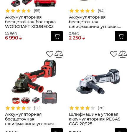
(55)
(94)
Аккумуляторная
Аккумуляторная
бесщеточная болгарка
бесщеточная
WORCRAFT XCUBE003
шлифмашина угловая
WORCRAFT
10 560
3 540
CAG‑S20LiBS‑125
6 990
2 250
₴
₴
(121)
(28)
Аккумуляторная
Шлифмашина угловая
бесщеточная
аккумуляторная PEGAS
шлифмашина угловая
CAG-20/125
WORCRAFT CAG-S20LIBH-