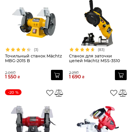
(3)
(83)
Точильный станок Mächtz
Станок для заточки
MBG-2015 B
цепей Mächtz MSS-3510
2 060
2 250
1 550
1 690
₴
₴
-20 %