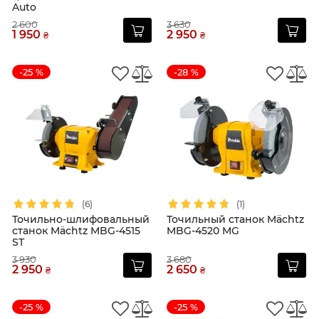
Auto
2 600
3 630
1 950
2 950
₴
₴
-25 %
-28 %
(6)
(1)
Точильно-шлифовальный
Точильный станок Mächtz
станок Mächtz MBG-4515
MBG-4520 MG
ST
3 930
3 680
2 950
2 650
₴
₴
-25 %
-25 %