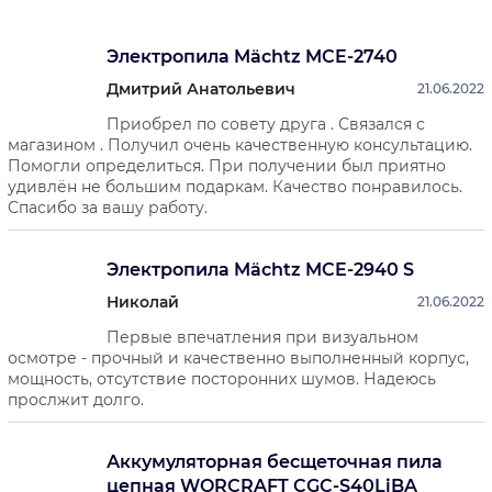
бензопилы работает на топливной смеси,
состоящей из моторного масла для двухтактных
Электропила Mächtz MCE-2740
двигателей и бензина марки А-92 или А-95. Их
Дмитрий Анатольевич
21.06.2022
соотношение бывает разным и обычно
Приобрел по совету друга . Связался с
указывается производителем в сопровождающих
магазином . Получил очень качественную консультацию.
инструмент документах.
Помогли определиться. При получении был приятно
удивлён не большим подаркам. Качество понравилось.
Спасибо за вашу работу.
Электропила Mächtz MCE-2940 S
Николай
21.06.2022
Преимущества бензопил:
Первые впечатления при визуальном
осмотре - прочный и качественно выполненный корпус,
более высокая мощность в сравнении с
мощность, отсутствие посторонних шумов. Надеюсь
электропилами,
прослжит долго.
хороший баланс,
Аккумуляторная бесщеточная пила
цепная WORCRAFT CGC-S40LiBA
высокая мобильность - нет привязки к