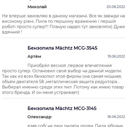
стационарному источнику питания (как у
Миколай
20.06.2022
электропил).
Не вперше замовляю в даному магазині. Все як завжди на
високому рівні. Пила по першому враженню і першій
Недостатки:
роботі просто супер!!! Планую надалі тут замовляти) Дуже
вдячний !
требуют определенных навыков в обращении,
Бензопила Mächtz MCG-3545
требуют приготовления топливной смеси,
Артём
19.06.2022
более сложное сервисное обслуживание,
Приобрёл весной ,первое впечатление
просто супер. Остановил свой выбор на данной модели.
большой вес.
Так как из всех бензопил этой фирмы она самая мощная,
объём двигателя 58 ,металлическая защита редуктора .
Бензопилы идеально подходят для заготовки дров
Выбирал именно среди этих пил .Потому как имею товар
этого бренда. И он меня устраивает)
в больших объемах и работ на не
электрифицированных объектах. Для всех
остальных задач лучше приобрести электропилу.
Бензопила Mächtz MCG-3145
Олександр
18.06.2022
взяв собі на дачу пиляти дрова. Пила зібрана