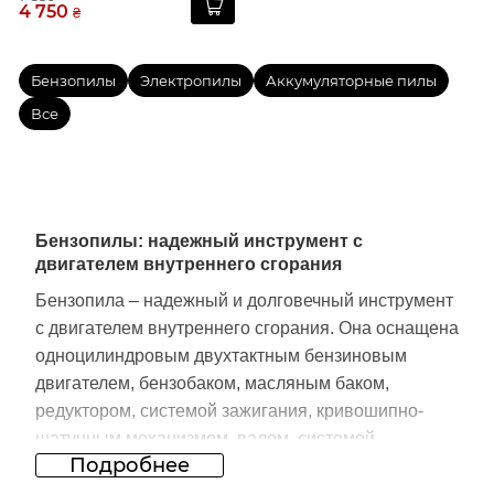
4 750
₴
Бензопилы
Электропилы
Аккумуляторные пилы
Все
Бензопилы: надежный инструмент с
двигателем внутреннего сгорания
Бензопила – надежный и долговечный инструмент
с двигателем внутреннего сгорания. Она оснащена
одноцилиндровым двухтактным бензиновым
двигателем, бензобаком, масляным баком,
редуктором, системой зажигания, кривошипно-
шатунным механизмом, валом, системой
Подробнее
сцепления, системой тормоза цепи, приводной
звездочкой и пильной гарнитурой. Двигатель