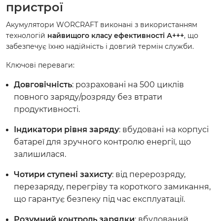
пристрої
Акумулятори WORCRAFT виконані з використанням
технологій
найвищого класу ефективності А+++
, що
забезпечує їхню надійність і довгий термін служби.
Ключові переваги:
Довговічність
: розраховані на 500 циклів
повного заряду/розряду без втрати
продуктивності.
Індикатори рівня заряду
: вбудовані на корпусі
батареї для зручного контролю енергії, що
залишилася.
Чотири ступені захисту
: від перерозряду,
перезаряду, перегріву та короткого замикання,
що гарантує безпеку під час експлуатації.
Розумний контроль зарядки
: вбудований