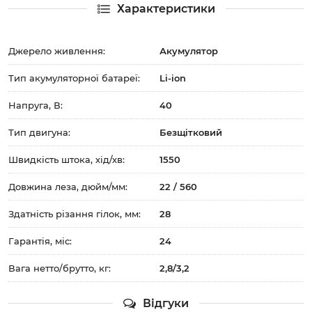
Характеристики
Джерело живлення:
Акумулятор
Тип акумуляторної батареї:
Li-ion
Напруга, В:
40
Тип двигуна:
Безщітковий
Швидкість штока, хід/хв:
1550
Довжина леза, дюйм/мм:
22 / 560
Здатність різання гілок, мм:
28
Гарантія, міс:
24
Вага нетто/брутто, кг:
2,8/3,2
Відгуки