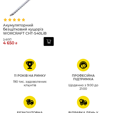
Акумуляторний
безщітковий кущоріз
WORCRAFT CHT‑S40LiB
5 650
4 650
₴
11 РОКІВ НА РИНКУ
ПРОФЕСІЙНА
ПІДТРИМКА
190 тис. задоволених
клієнтів
Щоденно з 9:00 до
21:00
БЕЗКОШТОВНА
ВІДРАВКА ДЕНЬ У