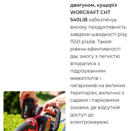
двигуном, кущоріз
WORCRAFT CHT
S40LiB
забезпечує
високу продуктивність
завдяки швидкості різу
1550 різ/хв. Такий
рівень ефективності
дає змогу з легкістю
впоратися з
підрізуванням
живоплотів і
чагарників на великих
територіях, включно з
садами і парковими
зонами, де відсутній
доступ до
електромережі.