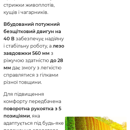
стрижки живоплотів,
кущів і чагарників.
Вбудований потужний
безщітковий двигун на
40 В
забезпечує надійну
і стабільну роботу, а
лезо
завдовжки 560 мм
з
ріжучою здатністю
до 28
мм
дає змогу з легкістю
справлятися з гілками
різної товщини.
Для підвищення
комфорту передбачена
поворотна рукоятка з 5
позиціями
, яка
адаптується під будь-яке