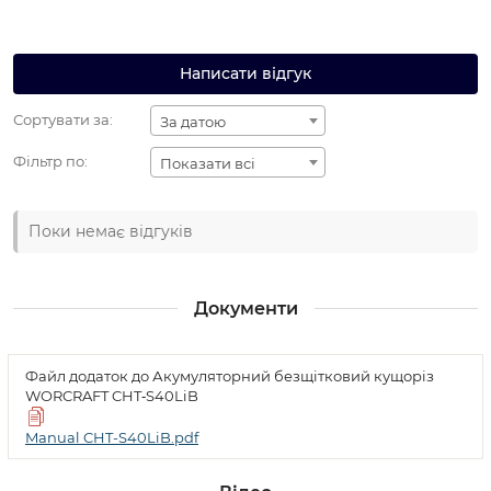
Написати відгук
Сортувати за:
За датою
Фільтр по:
Показати всі
Поки немає відгуків
Документи
Файл додаток до Акумуляторний безщітковий кущоріз
WORCRAFT CHT‑S40LiB
Manual CHT-S40LiB.pdf