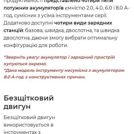
продуктивності
представлено чотири типи
потужних акумуляторів
ємністю 2.0, 4.0, 6.0 і 8.0 А-
год, сумісних з усіма інструментами серії.
Додатково доступні
чотири види зарядних
станцій
: базова, швидка, двослотна, та швидка
двослотна, даючи змогу вибрати оптимальну
конфігурацію для роботи.
*Зверніть увагу: акумулятор і зарядний пристрій
купуються окремо.
*Дана модель інструменту несумісна з акумулятором
8.0 А-год з конструктивних причин.
Безщітковий
двигун
Безщітковий двигун
використовується в
інструментах з